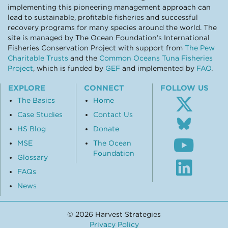
implementing this pioneering management approach can
lead to sustainable, profitable fisheries and successful
recovery programs for many species around the world. The
site is managed by The Ocean Foundation’s International
Fisheries Conservation Project with support from
The Pew
Charitable Trusts
and the
Common Oceans Tuna Fisheries
Project
, which is funded by
GEF
and implemented by
FAO
.
EXPLORE
CONNECT
FOLLOW US
The Basics
Home
Case Studies
Contact Us
Follo
us
HS Blog
Donate
Subsc
on
MSE
The Ocean
to
Blue
Foundation
our
Glossary
Visit
Youtu
our
FAQs
chann
Linke
News
profil
© 2026 Harvest Strategies
Privacy Policy