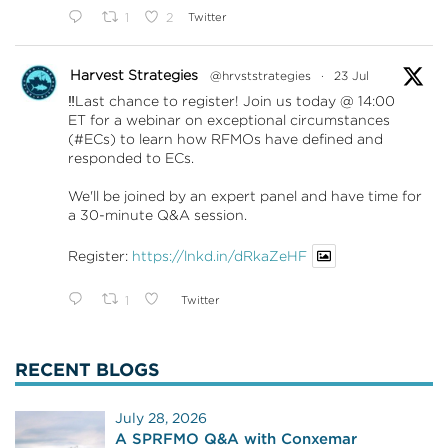
1
2
Twitter
Harvest Strategies
@hrvststrategies
·
23 Jul
‼️Last chance to register! Join us today @ 14:00
ET for a webinar on exceptional circumstances
(#ECs) to learn how RFMOs have defined and
responded to ECs.
We'll be joined by an expert panel and have time for
a 30-minute Q&A session.
Register:
https://lnkd.in/dRkaZeHF
1
Twitter
RECENT BLOGS
July 28, 2026
A SPRFMO Q&A with Conxemar