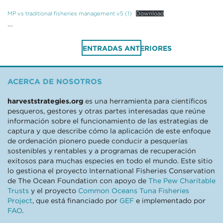
MP vs traditional fisheries management v5 (1)
Download
…
Navegación
ENTRADAS ANTERIORES
de
entradas
ACERCA DE NOSOTROS
harveststrategies.org
es una herramienta para científicos
pesqueros, gestores y otras partes interesadas que reúne
información sobre el funcionamiento de las estrategias de
captura y que describe cómo la aplicación de este enfoque
de ordenación pionero puede conducir a pesquerías
sostenibles y rentables y a programas de recuperación
exitosos para muchas especies en todo el mundo. Este sitio
lo gestiona el proyecto International Fisheries Conservation
de The Ocean Foundation con apoyo de
The Pew Charitable
Trusts
y el proyecto
Common Oceans Tuna Fisheries
Project
, que está financiado por
GEF
e implementado por
FAO
.