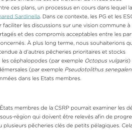
ntre ces plans, un processus en cours dans lequel l
hared Sardinella
. Dans ce contexte, les PG et les ES
r faciliter les discussions sur une vision commune à
artagés et des compromis acceptables entre les par
oncernés. À plus long terme, nous souhaiterions q
endue à d’autres pêcheries prioritaires et stocks
t les céphalopodes (par exemple
Octopus vulgaris
)
s démersales (par exemple
Pseudotolithus senegalen
mmées dans les Etats membres.
es États membres de la CSRP pourrait examiner les dé
 sous-région qui doivent être relevés afin de progr
 plusieurs pêcheries clés de petits pélagiques. Cel