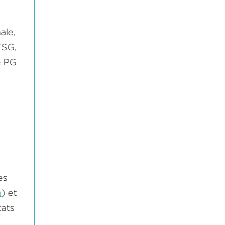
ale,
ESG,
e PG
es
n
) et
tats