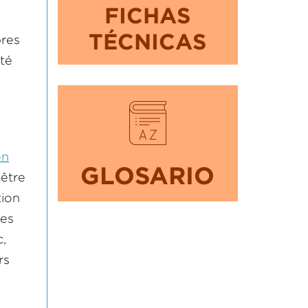
FICHAS
TÉCNICAS
bres
été
on
GLOSARIO
 être
tion
des
,
rs