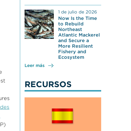
1 de julio de 2026
Now Is the Time
to Rebuild
Northeast
Atlantic Mackerel
and Secure a
More Resilient
Fishery and
Ecosystem
Leer más
e
est
RECURSOS
ures
 des
n
P)