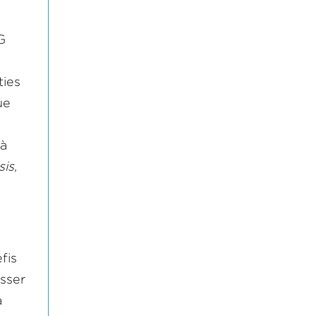
a
G
ties
ue
 à
sis
,
fis
esser
a