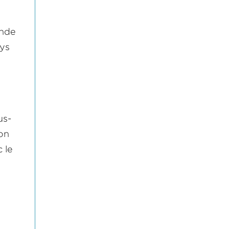
ande
ays
us-
ion
 le