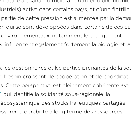
ttille artisanale difficile à contrôler, d’une flottille
triels) active dans certains pays, et d’une flottille
ne partie de cette pression est alimentée par la dem
son qui se sont développées dans certains de ces p
rs environnementaux, notamment le changement
es, influencent également fortement la biologie et la
es gestionnaires et les parties prenantes de la so
 le besoin croissant de coopération et de coordinat
is. Cette perspective est pleinement cohérente avec
P
, qui identifie la solidarité sous-régionale, la
écosystémique des stocks halieutiques partagés
ssurer la durabilité à long terme des ressources