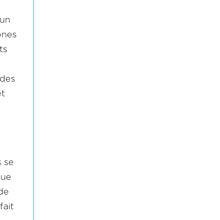
’un
ones
ts
 des
et
s se
que
de
fait