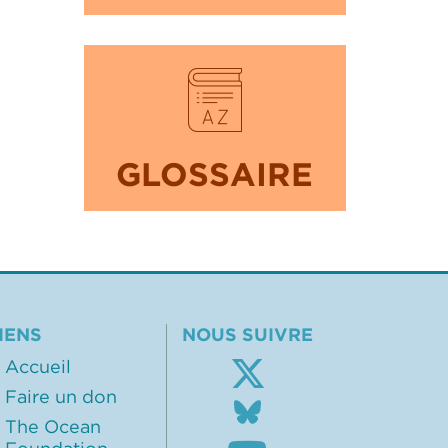
GLOSSAIRE
IENS
NOUS SUIVRE
Accueil
Faire un don
Follow
us
The Ocean
Subscribe