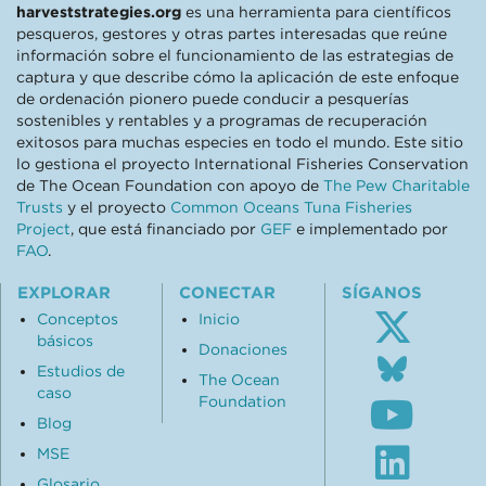
harveststrategies.org
es una herramienta para científicos
pesqueros, gestores y otras partes interesadas que reúne
información sobre el funcionamiento de las estrategias de
captura y que describe cómo la aplicación de este enfoque
de ordenación pionero puede conducir a pesquerías
sostenibles y rentables y a programas de recuperación
exitosos para muchas especies en todo el mundo. Este sitio
lo gestiona el proyecto International Fisheries Conservation
de The Ocean Foundation con apoyo de
The Pew Charitable
Trusts
y el proyecto
Common Oceans Tuna Fisheries
Project
, que está financiado por
GEF
e implementado por
FAO
.
EXPLORAR
CONECTAR
SÍGANOS
Conceptos
Inicio
básicos
Donaciones
Follo
Estudios de
us
The Ocean
caso
Subsc
on
Foundation
to
Blue
Blog
our
Visit
MSE
Youtu
our
Glosario