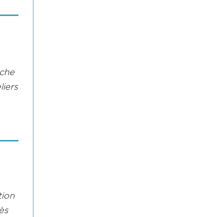
êche
liers
tion
ès