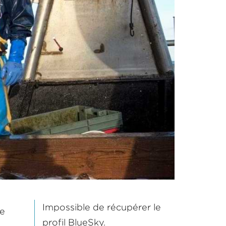
Impossible de récupérer le
de
profil BlueSky.