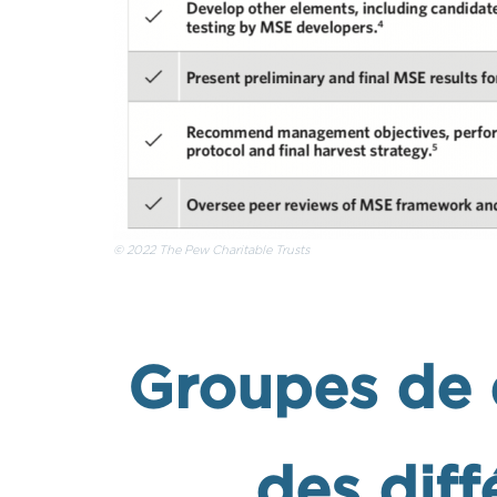
©️ 2022 The Pew Charitable Trusts
white b
Groupes de 
des dif