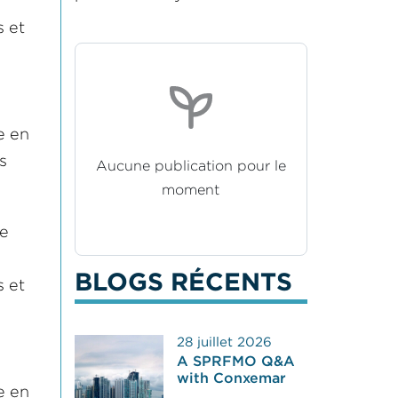
s et
e en
s
Aucune publication pour le
moment
de
BLOGS RÉCENTS
s et
28 juillet 2026
A SPRFMO Q&A
with Conxemar
e en