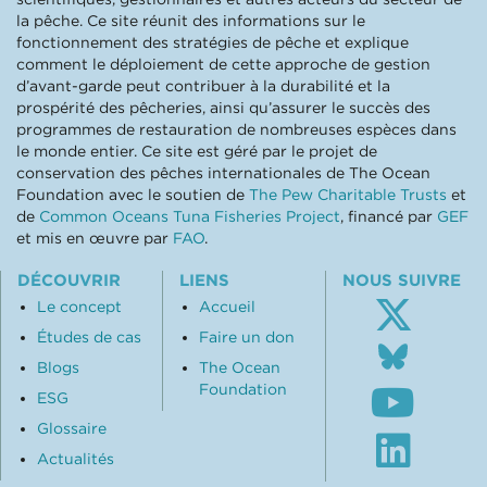
la pêche. Ce site réunit des informations sur le
fonctionnement des stratégies de pêche et explique
comment le déploiement de cette approche de gestion
d’avant-garde peut contribuer à la durabilité et la
prospérité des pêcheries, ainsi qu’assurer le succès des
programmes de restauration de nombreuses espèces dans
le monde entier. Ce site est géré par le projet de
conservation des pêches internationales de The Ocean
Foundation avec le soutien de
The Pew Charitable Trusts
et
de
Common Oceans Tuna Fisheries Project
, financé par
GEF
et mis en œuvre par
FAO
.
DÉCOUVRIR
LIENS
NOUS SUIVRE
Le concept
Accueil
Études de cas
Faire un don
Follo
us
Blogs
The Ocean
Subsc
on
Foundation
ESG
to
Blue
our
Glossaire
Visit
Youtu
our
Actualités
chann
Linke