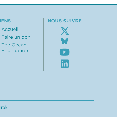
IENS
NOUS SUIVRE
Accueil
Faire un don
Follow
us
The Ocean
Subscribe
on
Foundation
to
BlueSky
our
Visit
Youtube
our
channel
LinkedIn
profile
lité