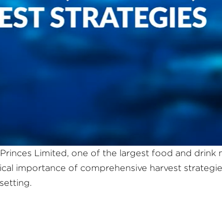
t Princes Limited, one of the largest food and drink
ritical importance of comprehensive harvest strate
setting.