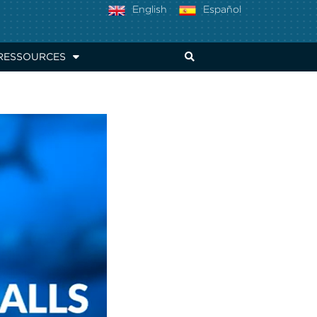
English
Español
essors (Pew, 2021)
RESSOURCES