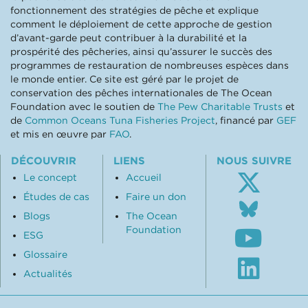
fonctionnement des stratégies de pêche et explique
comment le déploiement de cette approche de gestion
d’avant-garde peut contribuer à la durabilité et la
prospérité des pêcheries, ainsi qu’assurer le succès des
programmes de restauration de nombreuses espèces dans
le monde entier. Ce site est géré par le projet de
conservation des pêches internationales de The Ocean
Foundation avec le soutien de
The Pew Charitable Trusts
et
de
Common Oceans Tuna Fisheries Project
, financé par
GEF
et mis en œuvre par
FAO
.
DÉCOUVRIR
LIENS
NOUS SUIVRE
Le concept
Accueil
Études de cas
Faire un don
Follo
us
Blogs
The Ocean
Subsc
on
Foundation
ESG
to
Blue
our
Glossaire
Visit
Youtu
our
Actualités
chann
Linke
profil