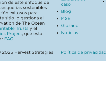
ción de este enfoque de
caso
pesquerías sostenibles
Blog
ción exitosos para
 sitio lo gestiona el
MSE
ervation de The Ocean
Glosario
itable Trusts
y el
Noticias
es Project
, que está
or
FAO
.
 2026 Harvest Strategies
Política de privacida