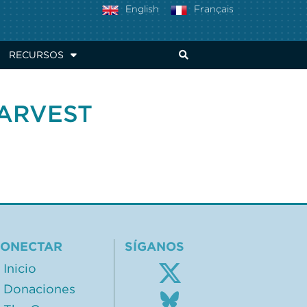
GY EVALUATION
English
Français
RECURSOS
HARVEST
ONECTAR
SÍGANOS
Inicio
Donaciones
Follow