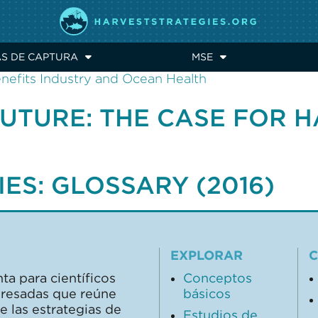
E: MANAGEMENT STRATE
AS DE CAPTURA
MSE
efits Industry and Ocean Health
FUTURE: THE CASE FOR 
ES: GLOSSARY (2016)
EXPLORAR
C
ta para científicos
Conceptos
teresadas que reúne
básicos
 las estrategias de
Estudios de