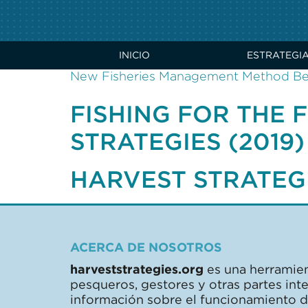
DEMYSTIFYING MS
(2020)
INICIO
ESTRATEGI
New Fisheries Management Method Ben
FISHING FOR THE 
STRATEGIES (2019)
HARVEST STRATEGI
ACERCA DE NOSOTROS
harveststrategies.org
es una herramien
pesqueros, gestores y otras partes in
información sobre el funcionamiento de