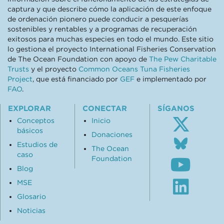
captura y que describe cómo la aplicación de este enfoque
de ordenación pionero puede conducir a pesquerías
sostenibles y rentables y a programas de recuperación
exitosos para muchas especies en todo el mundo. Este sitio
lo gestiona el proyecto International Fisheries Conservation
de The Ocean Foundation con apoyo de
The Pew Charitable
Trusts
y el proyecto
Common Oceans Tuna Fisheries
Project
, que está financiado por
GEF
e implementado por
FAO
.
EXPLORAR
CONECTAR
SÍGANOS
Conceptos
Inicio
básicos
Donaciones
Follo
Estudios de
us
The Ocean
caso
Subsc
on
Foundation
to
Blue
Blog
our
Visit
MSE
Youtu
our
chann
Glosario
Linke
profil
Noticias